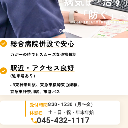
病気
「治す
は
「防ぐ」
へ
FROM TREATMENT TO PREVE
総合病院併設で安心
万が一の時でもスムーズな連携体制
駅近・アクセス良好
(駐車場あり)
JR東神奈川駅、東急東横線東白楽駅、
京急東神奈川駅、市営バス
受付時間
8:30 - 15:30（月〜金）
休診日
土・日・祝・年末年始
045-432-1117