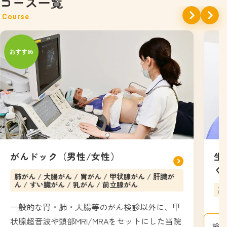
コース一覧
がんドック（男性/女性）
生
く
肺がん / 大腸がん / 胃がん / 甲状腺がん / 肝臓が
ん / すい臓がん / 乳がん / 前立腺がん
高
一般的な胃・肺・大腸等のがん検診以外に、甲
状腺超音波や頭部MRI/MRAをセットにした当院
検査