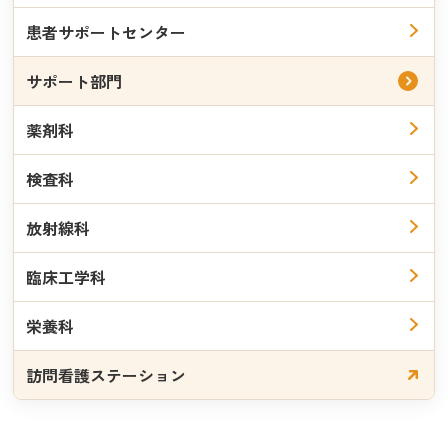
日体協公認スポーツドクター
患者サポートセンター
日本人工関節学会認定医
サポート部門
日本足の外科学会認定医
薬剤科
山中 一良
検査科
・専任部長
放射線科
臨床工学科
専門領域・得意分野
栄養科
手の外科
末梢神経
訪問看護ステーション
上肢疾患・外傷
学会専門医・認定医