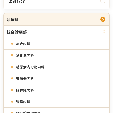
医師紹介
腰部脊柱管狭窄症、頚椎腰椎椎間板ヘルニア、急
性腰痛症 肩関節周囲炎
谷田部 拓
四肢の関節痛
診療科
・部長
変形性膝関節症 変形性股関節症 半月板損傷
総合診療部
上肢の骨折
撓骨遠位端骨折 肘関節内骨折 手指の骨折
総合内科
その他
消化器内科
骨粗鬆症 リウマチ
手外科
糖尿病内分泌内科
循環器内科
脳神経内科
専門領域・得意分野
腎臓内科
骨粗鬆症