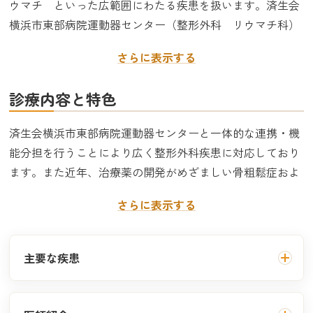
ウマチ といった広範囲にわたる疾患を扱います。済生会
横浜市東部病院運動器センター（整形外科 リウマチ科）
と連携・協働し、患者さん一人ひとりに対し標準化された
さらに表示する
最適な治療を提供します。
診療内容と特色
済生会横浜市東部病院運動器センターと一体的な連携・機
能分担を行うことにより広く整形外科疾患に対応しており
ます。また近年、治療薬の開発がめざましい骨粗鬆症およ
びリウマチに関しては当院でも治療を提供させて頂いてお
さらに表示する
りますので是非ご相談いただけましたら幸いです。
主要な疾患
腰痛 肩こり関連