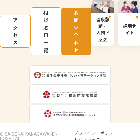
相
お
健康診
ア
談
問
断・
採用サ
ク
窓
い
人間ド
イト
セ
口
合
ック
ス
一
わ
覧
せ
プライバシーポリシー
© SAISEIKAI KANAGAWAKEN
HOSPITAL
サイトマップ