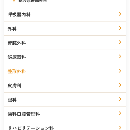
総合診療部外科
膝関節外科
リウマチ
呼吸器内科
学会専門医・認定医
外科
日本整形外科学会整形外科専門医
腎臓外科
日本整形外科学会認定リウマチ医
泌尿器科
日本リウマチ学会専門医
整形外科
野寄 浩司
皮膚科
・部長
眼科
歯科口腔管理科
リハビリテーション科