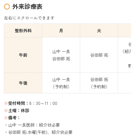
外来診療表
整形外科
月
火
谷
山中 一良
（紹介
午前
谷田部 拓
谷田部 拓
野
山中 一良
谷田部 拓
午後
（予約制）
（予約制）
※
受付時間：
8：30～11：00
※
土曜：休診
※
備考：
・山中 一良医師：紹介状必要
・谷田部 拓:水曜(午前)、紹介状必要