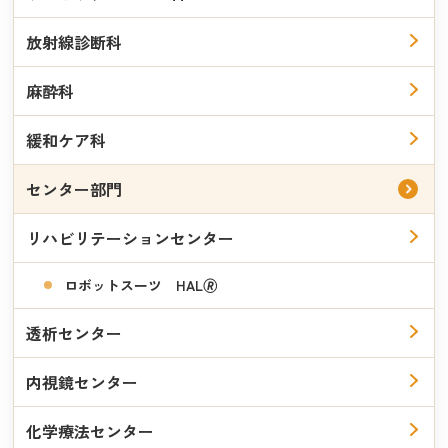
放射線診断科
麻酔科
緩和ケア科
専門領域・得意分野
センター部門
関節外科（股・膝・足）
関節リウマチ
リハビリテーションセンター
小児整形外科
ロボットスーツ HAL🄬
学会専門医・認定医
透析センター
整形外科学会指導医
内視鏡センター
日本リウマチ財団登録医
日本リウマチ学会指導医
化学療法センター
日整会脊椎脊髄病医