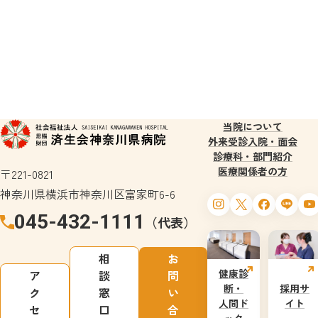
当院について
外来受診
入院・面会
診療科・部門紹介
医療関係者の方
〒221-0821
神奈川県横浜市神奈川区富家町6-6
045-432-1111
（代表）
相
お
健康診
ア
談
問
断・
採用サ
ク
窓
い
人間ド
イト
セ
口
合